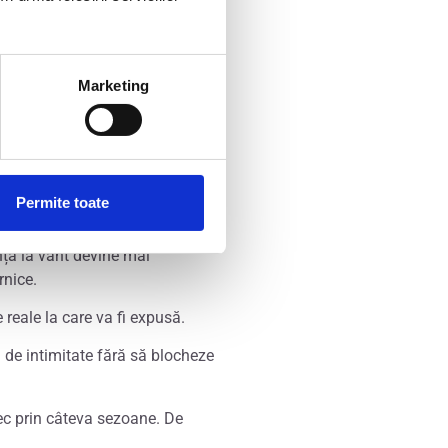
Marketing
Permite toate
 structural.
nța la vânt devine mai
rnice.
 reale la care va fi expusă.
 de intimitate fără să blocheze
rec prin câteva sezoane. De