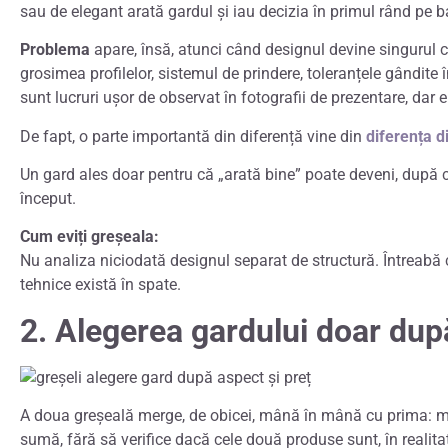
sau de elegant arată gardul și iau decizia în primul rând pe 
Problema
apare, însă, atunci când designul devine singurul cr
grosimea profilelor, sistemul de prindere, toleranțele gândite î
sunt lucruri ușor de observat în fotografii de prezentare, dar 
De fapt, o parte importantă din diferență vine din
diferența d
Un gard ales doar pentru că „arată bine” poate deveni, după câ
început.
Cum eviți greșeala:
Nu analiza niciodată designul separat de structură. Întreabă c
tehnice există în spate.
2. Alegerea gardului doar dup
A doua greșeală merge, de obicei, mână în mână cu prima: 
sumă, fără să verifice dacă cele două produse sunt, în realit