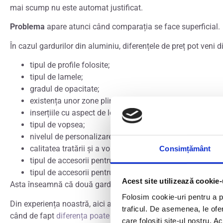
mai scump nu este automat justificat.
Problema
apare atunci când comparația se face superficial.
În cazul gardurilor din aluminiu, diferențele de preț pot veni d
tipul de profile folosite;
tipul de lamele;
gradul de opacitate;
existența unor zone pline;
inserțiile cu aspect de lemn;
tipul de vopsea;
nivelul de personalizare tehnică;
calitatea tratării și a vopsirii.
Consimțământ
tipul de accesorii pentru porți pietonale
tipul de accesorii pentru porții auto
Acest site utilizează cookie-
Asta înseamnă că două garduri care par apropiate ca aspect pot 
Folosim cookie-uri pentru a pe
Din experiența noastră, aici apar cele mai multe comparații gr
traficul. De asemenea, le ofer
când de fapt
diferența poate sta exact în detaliile care nu se
care folosiți site-ul nostru. A