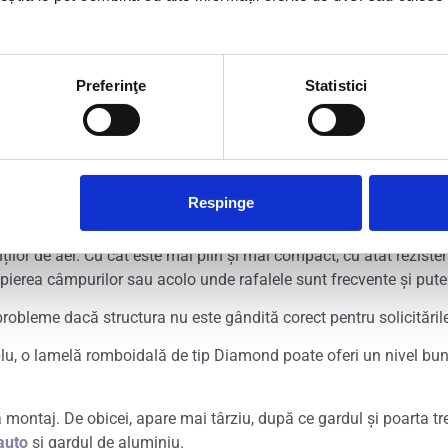
ografii de prezentare, ci în timp.
pentru banii respectivi.
Preferinţe
Statistici
Respinge
scă la ce înseamnă asta din punct de vedere al comportamentului
ilor de aer. Cu cât este mai plin și mai compact, cu atât reziste
pierea câmpurilor sau acolo unde rafalele sunt frecvente și pute
probleme dacă structura nu este gândită corect pentru solicitările
lu, o lamelă romboidală de tip Diamond poate oferi un nivel bun
 montaj. De obicei, apare mai târziu, după ce gardul și poarta t
 auto
și gardul de aluminiu.