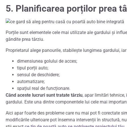
5. Planificarea porților prea t
Porțile sunt elementele cele mai utilizate ale gardului și influ
gândite prea târziu.
Proprietarul alege panourile, stabilește lungimea gardului, i
dimensiunea golului de acces;
tipul porții auto;
sensul de deschidere;
automatizare;
spațiul real de funcționare.
Când aceste lucruri sunt tratate târziu
, apar limitări tehnice
gardului. Este una dintre componentele lui cele mai importan
Aici apar foarte des probleme care nu mai pot fi corectate si
modificările ulterioare pot însemna intervenții în structură, nu
știi exact
ce tip de poartă auto se potrivește proiectului tău
.