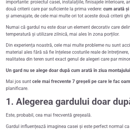
importante: proiectul casei, instalațiile, finisajele interioare
două criterii care par suficiente la prima vedere:
cum arată și
și amenajate, de cele mai multe ori tot aceste două criterii g
Numai că gardul nu este doar un element decorativ care delimi
temperatură și utilizare zilnică, mai ales în zona porților.
Din experiența noastră, cele mai multe probleme nu sunt accid
material ales fără să fie înțelese costurile reale de întreținer
realitatea din teren sunt exact genul de alegeri care par minore
Un gard nu se alege doar după cum arată în ziua montajului
Mai jos sunt
cele mai frecvente 7 greșeli
pe care le fac oam
planificare.
1. Alegerea gardului doar du
Este, probabil, cea mai frecventă greșeală.
Gardul influențează imaginea casei și este perfect normal ca 