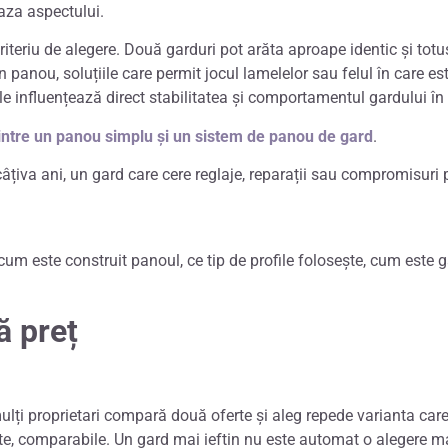
baza aspectului.
iteriu de alegere. D
ouă garduri pot arăta aproape identic și totuși
n panou, soluțiile care permit jocul lamelelor sau felul în care es
ele influențează direct stabilitatea și comportamentul gardului în
intre un panou simplu și un sistem de panou de gard
.
țiva ani, un gard care cere reglaje, reparații sau compromisuri pe
um este construit panoul, ce tip de profile folosește, cum este gâ
ă preț
m
ulți proprietari compară două oferte și aleg repede varianta ca
ate, comparabile.
Un gard mai ieftin nu este automat o alegere 