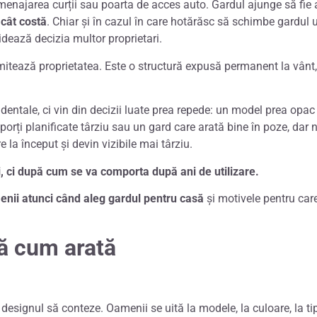
, amenajarea curții sau poarta de acces auto.
Gardul ajunge să fie 
 cât costă
. Chiar și în cazul în care hotărăsc să schimbe gardul u
hidează decizia multor proprietari.
tează proprietatea. Este o structură expusă permanent la vânt, p
entale, ci vin din decizii luate prea repede: un model prea opac 
e, porți planificate târziu sau un gard care arată bine în poze, dar
 la început și devin vizibile mai târziu.
, ci după cum se va comporta după ani de utilizare.
enii atunci când aleg gardul pentru casă
și motivele pentru care
pă cum arată
designul să conteze. Oamenii se uită la modele, la culoare, la ti