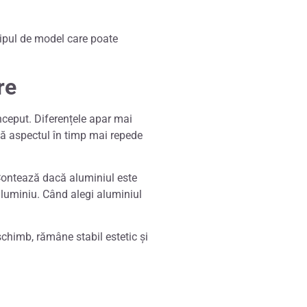
 tipul de model care poate
re
început. Diferențele apar mai
bă aspectul în timp mai repede
. Contează dacă aluminiul este
 aluminiu. Când alegi aluminiul
schimb, rămâne stabil estetic și