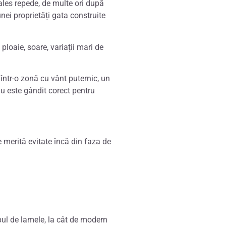
ales repede, de multe ori după
nei proprietăți gata construite
loaie, soare, variații mari de
într-o zonă cu vânt puternic, un
 nu este gândit corect pentru
 merită evitate încă din faza de
pul de lamele, la cât de modern