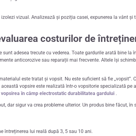
izolezi vizual. Analizează și poziția casei, expunerea la vânt și
evaluarea costurilor de întreține
ale sunt adesea trecute cu vederea. Toate gardurile arată bine la 
amente anticorozive sau reparații mai frecvente. Altele își schim
aterialul este tratat și vopsit. Nu este suficient să fie „vopsit”
ă această vopsire este realizată într-o vopsitorie specializată pe
vopsirea în câmp electrostatic durabilitatea gardului
.
ut, dar sigur va crea probleme ulterior. Un produs bine făcut, în 
e întreținerea lui reală după 3, 5 sau 10 ani.