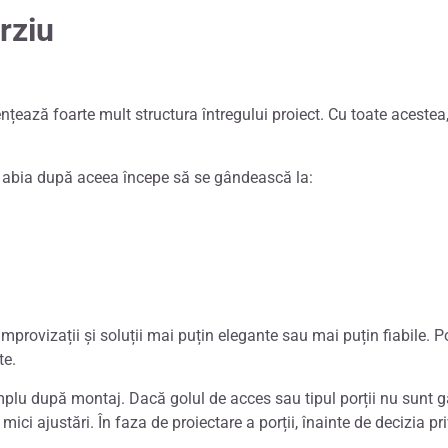
ârziu
ențează foarte mult structura întregului proiect. Cu toate acestea,
ar abia după aceea începe să se gândească la:
, improvizații și soluții mai puțin elegante sau mai puțin fiabile.
P
te.
mplu după montaj. Dacă golul de acces sau tipul porții nu sunt gâ
 mici ajustări. În faza de proiectare a porții, înainte de decizia p