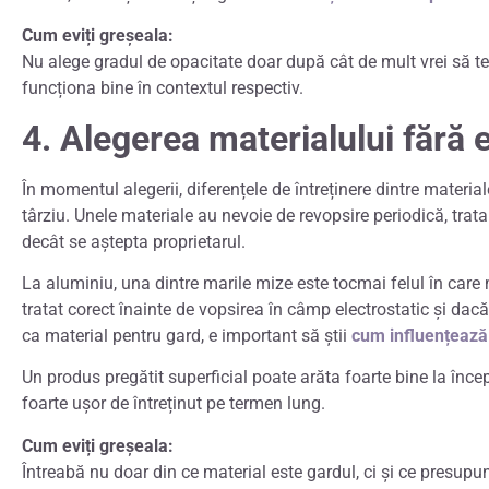
Cum eviți greșeala:
Nu alege gradul de opacitate doar după cât de mult vrei să te 
funcționa bine în contextul respectiv.
4. Alegerea materialului fără 
În momentul alegerii, diferențele de întreținere dintre materi
târziu.
Unele materiale au nevoie de revopsire periodică, trat
decât se aștepta proprietarul.
La aluminiu, una dintre marile mize este tocmai felul în care m
tratat corect înainte de vopsirea în câmp electrostatic și dac
ca material pentru gard, e important să știi
cum influențează 
Un produs pregătit superficial poate arăta foarte bine la încep
foarte ușor de întreținut pe termen lung.
Cum eviți greșeala:
Întreabă nu doar din ce material este gardul, ci și ce presupun