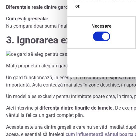
lor.
Diferențele reale dintre garduri nu se văd întotdeauna în fot
Cum eviți greșeala:
Selecția
Nu compara doar suma finală. Compară și ce primești efectiv 
Necesare
consimțământului
3. Ignorarea expunerii la vânt
Mulți proprietari aleg un gard foarte opac fără să se gândea
Un gard funcționează, în esență, ca o suprafață expusă curenț
importantă. Asta contează mai ales în zone deschise, în apro
Un model ales exclusiv pentru intimitate poate crea, în timp, 
Aici intervine și
diferența dintre tipurile de lamele
. De exemp
vântul la fel ca un gard complet plin.
Aceasta este una dintre greșelile care nu se văd imediat după
aceea, e esențial să înțelegi
cum influențează vântul poarta