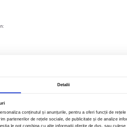
in:
Detalii
uri
fi, în realitate, produse foarte diferite.
rsonaliza conținutul și anunțurile, pentru a oferi funcții de rețele
eșite: clientul vede două imagini apropiate și presupune că difer
im partenerilor de rețele sociale, de publicitate și de analize info
 văd imediat
, dar contează enorm după câțiva ani.
ceștia le pot combina cu alte informații oferite de dvs. sau culese î