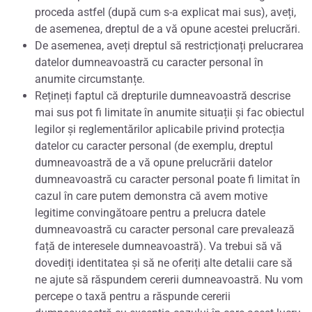
proceda astfel (după cum s-a explicat mai sus), aveți,
de asemenea, dreptul de a vă opune acestei prelucrări.
De asemenea, aveți dreptul să restricționați prelucrarea
datelor dumneavoastră cu caracter personal în
anumite circumstanțe.
Rețineți faptul că drepturile dumneavoastră descrise
mai sus pot fi limitate în anumite situații și fac obiectul
legilor și reglementărilor aplicabile privind protecția
datelor cu caracter personal (de exemplu, dreptul
dumneavoastră de a vă opune prelucrării datelor
dumneavoastră cu caracter personal poate fi limitat în
cazul în care putem demonstra că avem motive
legitime convingătoare pentru a prelucra datele
dumneavoastră cu caracter personal care prevalează
față de interesele dumneavoastră). Va trebui să vă
dovediți identitatea și să ne oferiți alte detalii care să
ne ajute să răspundem cererii dumneavoastră. Nu vom
percepe o taxă pentru a răspunde cererii