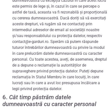
dumneavoastră cu excepția cazului în care acest lucru
este permis de lege și, în cazul în care se percepe o
astfel de taxă, aceasta va fi rezonabilă și proporțională
cu cererea dumneavoastră. Dacă doriți să vă exercitați
aceste drepturi, vă rugăm să ne contactați prin
intermediul adreselor de email al societății noastre
și/sau responsabilului cu protecția datelor, respectiv
contact@e-garduri.ro. Sperăm că putem răspunde
tuturor întrebărilor dumneavoastră cu privire la modul
în care prelucrăm datele dumneavoastră cu caracter
personal. Cu toate acestea, aveți, de asemenea, dreptul
de a depune o reclamație la autorităților de
supraveghere privind protecția datelor. Puteți depune
reclamația în Statul Membru în care locuiți, în care
lucrați sau în care a avut loc presupusa încălcare a
legii privind protecția datelor.
6.
Cât timp păstrăm datele
dumneavoastră cu caracter personal