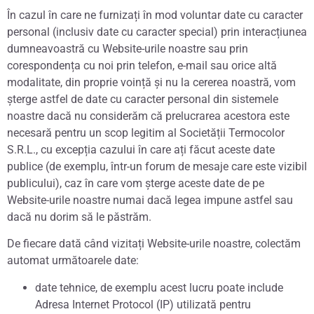
În cazul în care ne furnizați în mod voluntar date cu caracter
personal (inclusiv date cu caracter special) prin interacțiunea
dumneavoastră cu Website-urile noastre sau prin
corespondența cu noi prin telefon, e-mail sau orice altă
modalitate, din proprie voință și nu la cererea noastră, vom
șterge astfel de date cu caracter personal din sistemele
noastre dacă nu considerăm că prelucrarea acestora este
necesară pentru un scop legitim al Societății Termocolor
S.R.L., cu excepția cazului în care ați făcut aceste date
publice (de exemplu, într-un forum de mesaje care este vizibil
publicului), caz în care vom șterge aceste date de pe
Website-urile noastre numai dacă legea impune astfel sau
dacă nu dorim să le păstrăm.
De fiecare dată când vizitați Website-urile noastre, colectăm
automat următoarele date:
date tehnice, de exemplu acest lucru poate include
Adresa Internet Protocol (IP) utilizată pentru