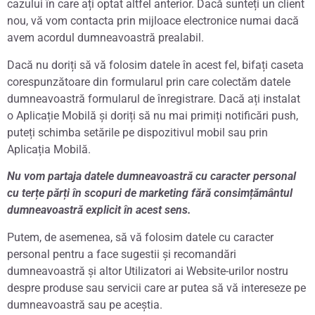
cazului în care ați optat altfel anterior. Dacă sunteți un client
nou, vă vom contacta prin mijloace electronice numai dacă
avem acordul dumneavoastră prealabil.
Dacă nu doriți să vă folosim datele în acest fel, bifați caseta
corespunzătoare din formularul prin care colectăm datele
dumneavoastră formularul de înregistrare. Dacă ați instalat
o Aplicație Mobilă și doriți să nu mai primiți notificări push,
puteți schimba setările pe dispozitivul mobil sau prin
Aplicația Mobilă.
Nu vom partaja datele dumneavoastră cu caracter personal
cu terțe părți în scopuri de marketing fără consimțământul
dumneavoastră explicit în acest sens.
Putem, de asemenea, să vă folosim datele cu caracter
personal pentru a face sugestii și recomandări
dumneavoastră și altor Utilizatori ai Website-urilor nostru
despre produse sau servicii care ar putea să vă intereseze pe
dumneavoastră sau pe aceștia.