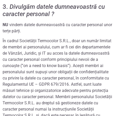
3.
Divulgăm datele dumneavoastră cu
caracter personal ?
NU
vindem datele dumneavoastră cu caracter personal unor
terțe părți.
În cadrul Societății Termocolor S.R.L., doar un număr limitat
de membri ai personalului, cum ar fi cei din departamentele
de Vânzări, Juridic, și IT au acces la datele dumneavoastră
cu caracter personal conform principiului nevoii de a
cunoaște (”on a need to know basis”). Acești membri ai
personalului sunt supuși unor obligații de confidențialitate
cu privire la datele cu caracter personal, în conformitate cu
Regulamentul UE – GDPR 679/2016. Astfel, sunt luate
măsuri tehnice și organizatorice adecvate pentru protecția
datelor cu caracter personal. Membrii personalului Societății
Termocolor S.R.L. au dreptul să gestioneze datele cu
caracter personal numai la instrucțiunile Societății
Termocolor S.R.L. și, dacă este necesar, în legătură cu