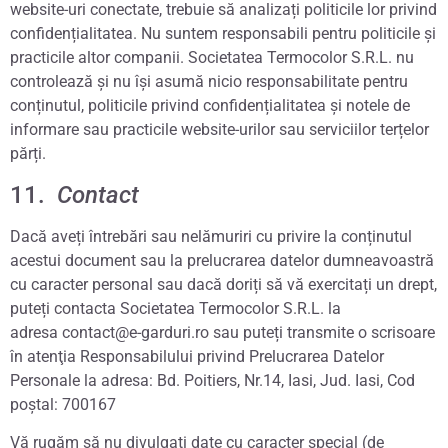
website-uri conectate, trebuie să analizați politicile lor privind
confidențialitatea. Nu suntem responsabili pentru politicile și
practicile altor companii. Societatea Termocolor S.R.L. nu
controlează și nu își asumă nicio responsabilitate pentru
conținutul, politicile privind confidențialitatea și notele de
informare sau practicile website-urilor sau serviciilor terțelor
părți.
11.
Contact
Dacă aveți întrebări sau nelămuriri cu privire la conținutul
acestui document sau la prelucrarea datelor dumneavoastră
cu caracter personal sau dacă doriți să vă exercitați un drept,
puteți contacta Societatea Termocolor S.R.L. la
adresa contact@e-garduri.ro sau puteți transmite o scrisoare
în atenţia Responsabilului privind Prelucrarea Datelor
Personale la adresa: Bd. Poitiers, Nr.14, Iasi, Jud. Iasi, Cod
poştal: 700167
Vă rugăm să nu divulgați date cu caracter special (de