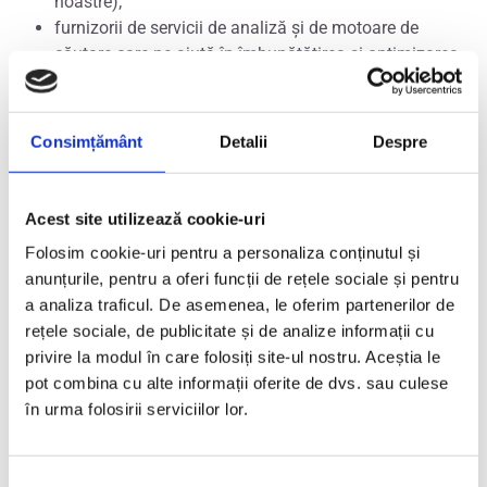
noastre);
furnizorii de servicii de analiză și de motoare de
căutare care ne ajută în îmbunătățirea și optimizarea
Website-urilor noastre.
Societatea Termocolor S.R.L. poate dezvălui, de asemenea,
date cu caracter personal unor consultanți externi (de
Consimțământ
Detalii
Despre
exemplu, avocați, contabili, auditori), dacă este necesar.
Am putea partaja date cu caracter personal cu Companiile
Acest site utilizează cookie-uri
noastre Afiliate și cu alte terțe părți în contextul anumitor
tipuri de tranzacții, inclusiv în contextul tranzacțiilor care
Folosim cookie-uri pentru a personaliza conținutul și
implică o schimbare a controlului asupra Societății
anunțurile, pentru a oferi funcții de rețele sociale și pentru
Termocolor S.R.L., vânzarea substanțială a tuturor activelor
a analiza traficul. De asemenea, le oferim partenerilor de
sale sau restructurări comerciale.
rețele sociale, de publicitate și de analize informații cu
privire la modul în care folosiți site-ul nostru. Aceștia le
4.
Stocarea datelor dumneavoastră cu
pot combina cu alte informații oferite de dvs. sau culese
caracter personal și transferurile în
în urma folosirii serviciilor lor.
străinătate
Datele dumneavoastră cu caracter personal pe care le
Selecția