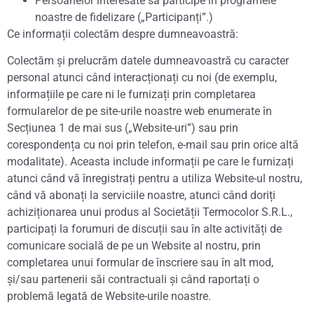
Persoanelor interesate să participe în programele
noastre de fidelizare („Participanți”.)
Ce informații colectăm despre dumneavoastră:
Colectăm și prelucrăm datele dumneavoastră cu caracter
personal atunci când interacționați cu noi (de exemplu,
informațiile pe care ni le furnizați prin completarea
formularelor de pe site-urile noastre web enumerate în
Secțiunea 1 de mai sus („Website-uri”) sau prin
corespondența cu noi prin telefon, e-mail sau prin orice altă
modalitate). Aceasta include informații pe care le furnizați
atunci când vă înregistrați pentru a utiliza Website-ul nostru,
când vă abonați la serviciile noastre, atunci când doriți
achiziționarea unui produs al Societății Termocolor S.R.L.,
participați la forumuri de discuții sau în alte activități de
comunicare socială de pe un Website al nostru, prin
completarea unui formular de înscriere sau în alt mod,
și/sau partenerii săi contractuali și când raportați o
problemă legată de Website-urile noastre.