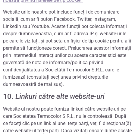
noastră privind fișierele de tip cookie.
Website-urile noastre pot include funcții de comunicare
socială, cum ar fi buton Facebook, Twitter, Instagram,
LinkedIn sau Youtube. Aceste funcții pot colecta informații
despre dumneavoastră, cum ar fi adresa IP și website-urile
pe care le vizitați, și pot seta un fișier de tip cookie pentru a îi
permite să funcționeze corect. Prelucrarea acestor informații
prin intermediul interacțiunilor cu aceste caracteristici este
guvernată de nota de informare/politica privind
confidențialitatea a Societății Termocolor S.R.L. care le
furnizează (consultați secțiunea privind drepturile
dumneavoastră de mai sus).
10.
Linkuri către alte website-uri
Website-ul nostru poate furniza linkuri către website-uri pe
care Societatea Termocolor S.R.L. nu le controlează. După
ce faceți clic pe un link al unei terțe părți, veți fi direcționat(ă)
către website-ul terței părți. Dacă vizitați oricare dintre aceste