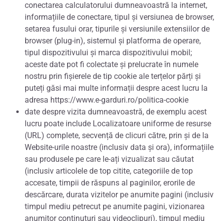
conectarea calculatorului dumneavoastră la internet,
informațiile de conectare, tipul și versiunea de browser,
setarea fusului orar, tipurile și versiunile extensiilor de
browser (plug-in), sistemul și platforma de operare,
tipul dispozitivului și marca dispozitivului mobil;
aceste date pot fi colectate și prelucrate în numele
nostru prin fișierele de tip cookie ale terțelor părți și
puteți găsi mai multe informații despre acest lucru la
adresa https://www.e-garduri.ro/politica-cookie
date despre vizita dumneavoastră, de exemplu acest
lucru poate include Localizatoare uniforme de resurse
(URL) complete, secvență de clicuri către, prin și de la
Website-urile noastre (inclusiv data și ora), informațiile
sau produsele pe care le-ați vizualizat sau căutat
(inclusiv articolele de top citite, categoriile de top
accesate, timpii de răspuns al paginilor, erorile de
descărcare, durata vizitelor pe anumite pagini (inclusiv
timpul mediu petrecut pe anumite pagini, vizionarea
anumitor conținuturi sau videoclipuri), timpul mediu