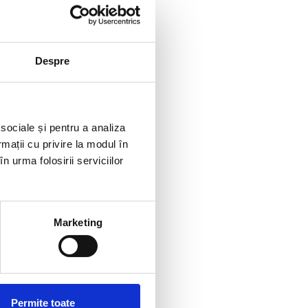
d proprietarilor posibilitatea de
Despre
 sociale și pentru a analiza
rmații cu privire la modul în
n urma folosirii serviciilor
 împotriva atacului insectelor și
Marketing
ăpadă sau umiditate excesivă.
siguranță, mai ales în zonele
Permite toate