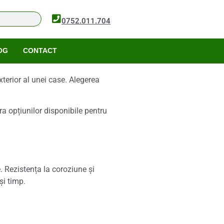
0752.011.704
OG
CONTACT
xterior al unei case. Alegerea
ra opțiunilor disponibile pentru
e. Rezistența la coroziune și
și timp.