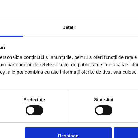
 lemn pot fi realizate într-o varietate de stiluri și forme, oferin
Detalii
 asigură intimitate în curtea casei.
uri
rsonaliza conținutul și anunțurile, pentru a oferi funcții de rețele
im partenerilor de rețele sociale, de publicitate și de analize info
ceștia le pot combina cu alte informații oferite de dvs. sau culese î
e din aluminiu. Ele trebuie vopsite, impermeabilizate și protejate
Preferinţe
Statistici
eteorologice nefavorabile, precum expunerea la soare, ploaie, z
vulnerabile la deteriorare și rupere, ceea ce poate crea riscuri de 
 extreme.
Respinge