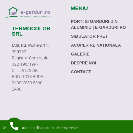
MENIU
PORTI SI GARDURI DIN
ALUMINIU | E-GARDURI.RO
TERMOCOLOR
SRL
SIMULATOR PRET
ACOPERIRE NATIONALA
IASI, Bd. Poitiers 14,
700167
GALERIE
Registrul Comerţului:
DESPRE NOI
J22-196/1997
C.I.F.: 9172280
CONTACT
BRD: RO18 BRDE
240S V080 5060
2400
© 2025 e-garduri.ro. Toate drepturile rezervate.