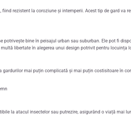
fiind rezistent la coroziune și intemperii. Acest tip de gard va re
potrivește bine în peisajul urban sau suburban. Ele pot fi disponi
i multă libertate în alegerea unui design potrivit pentru locuința lo
ea gardurilor mai puțin complicată și mai puțin costisitoare în c
ibile la atacul insectelor sau putrezire, asigurând o viață mai l