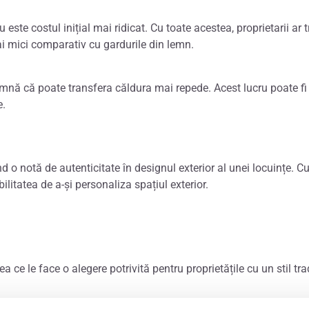
este costul inițial mai ridicat. Cu toate acestea, proprietarii ar 
mai mici comparativ cu gardurile din lemn.
amnă că poate transfera căldura mai repede. Acest lucru poate f
e.
o notă de autenticitate în designul exterior al unei locuințe. Cu 
ilitatea de a-și personaliza spațiul exterior.
ea ce le face o alegere potrivită pentru proprietățile cu un stil t