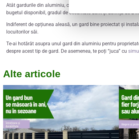
Atât gardurile din aluminiu, cât și cele din lemn au avantaje ș
bugetul disponibil, gradul de securitate dorit și dorința de a in
Indiferent de opțiunea aleasă, un gard bine proiectat și instal
locuitorilor săi.
Te-ai hotărât asupra unul gard din aluminiu pentru proprietat
despre acest tip de gard. De asemenea, te poți “juca” cu
simu
Alte articole