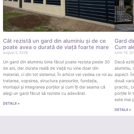
Cât rezistă un gard din aluminiu și de ce
Gard di
poate avea o durată de viață foarte mare
Cum ale
august 5, 2026
iunie 16, 2
Un gard din aluminiu bine făcut poate rezista peste 30
Dacă eziti
de ani, dar durata reală de viață nu vine doar din
aluminiu,
material, ci din tot sistemul. În articol vei vedea ce rol au
aspect. În
tratarea, vopsirea, structura panourilor, fundația,
două varia
montajul și integrarea porților și cum îți dai seama că
practic, 
alegi un gard făcut să reziste cu adevărat.
porțile în
este mai p
DETALII »
DETALII »