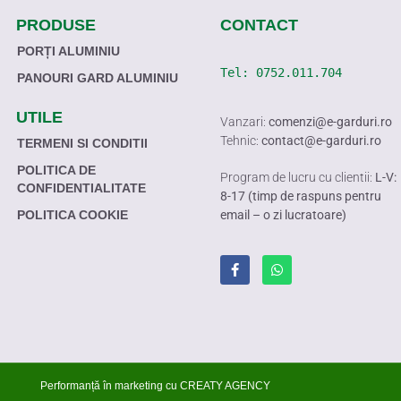
PRODUSE
CONTACT
PORȚI ALUMINIU
Tel: 
0752.011.704
PANOURI GARD ALUMINIU
UTILE
Vanzari:
comenzi@e-garduri.ro
Tehnic:
contact@e-garduri.ro
TERMENI SI CONDITII
POLITICA DE
Program de lucru cu clientii:
L-V:
CONFIDENTIALITATE
8-17 (timp de raspuns pentru
POLITICA COOKIE
email – o zi lucratoare)
Performanță în marketing cu
CREATY AGENCY