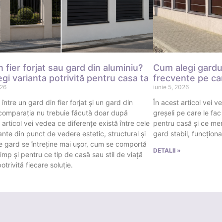
n fier forjat sau gard din aluminiu?
Cum alegi gardul
gi varianta potrivită pentru casa ta
frecvente pe car
026
iunie 5, 2026
 între un gard din fier forjat și un gard din
În acest articol vei 
 comparația nu trebuie făcută doar după
greșeli pe care le fac
 articol vei vedea ce diferențe există între cele
pentru casă și ce meri
nte din punct de vedere estetic, structural și
gard stabil, funcțional
ce gard se întreține mai ușor, cum se comportă
DETALII »
 timp și pentru ce tip de casă sau stil de viață
otrivită fiecare soluție.