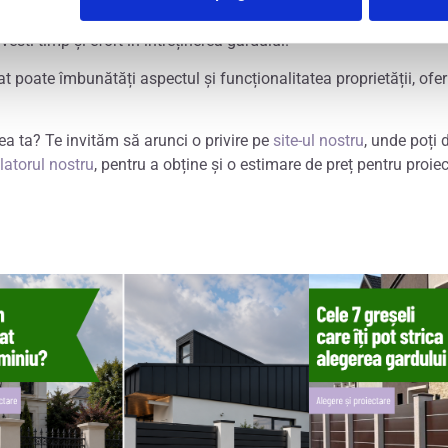
i dezavantaje specifice. Alegerea materialului depinde de preferinț
vesti timp și efort în întreținerea gardului.
at poate îmbunătăți aspectul și funcționalitatea proprietății, ofer
ea ta? Te invităm să arunci o privire pe
site-ul nostru
, unde poți 
latorul nostru
, pentru a obține și o estimare de preț pentru proiec