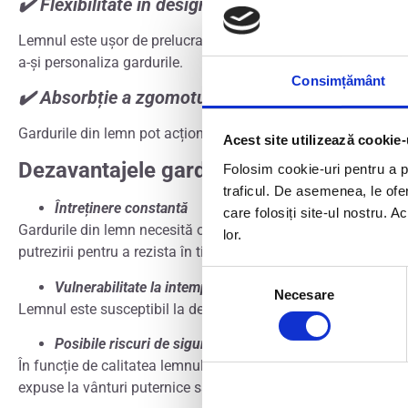
✔️ Flexibilitate în design
Lemnul este ușor de prelucrat, ceea ce înseamnă că gardurile din
a-și personaliza gardurile.
Consimțământ
✔️ Absorbție a zgomotului și intimitate
Gardurile din lemn pot acționa ca bariere naturale de sunet și
Acest site utilizează cookie-
Dezavantajele gardurilor din lemn
Folosim cookie-uri pentru a pe
traficul. De asemenea, le ofer
Întreținere constantă
care folosiți site-ul nostru. A
Gardurile din lemn necesită o întreținere mai intensă decât cel
lor.
putrezirii pentru a rezista în timp.
Selecția
Vulnerabilitate la intemperii
Necesare
consimțământului
Lemnul este susceptibil la degradare cauzată de condițiile m
Posibile riscuri de siguranță
În funcție de calitatea lemnului utilizat, gardurile pot fi mai 
expuse la vânturi puternice sau alte fenomene meteorologice