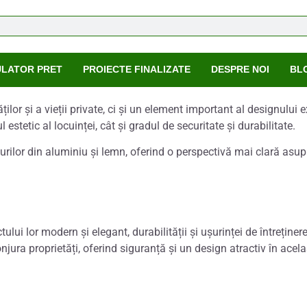
ULATOR PRET
PROIECTE FINALIZATE
DESPRE NOI
BL
lor și a vieții private, ci și un element important al designului e
estetic al locuinței, cât și gradul de securitate și durabilitate.
urilor din aluminiu și lemn, oferind o perspectivă mai clară asup
lui lor modern și elegant, durabilității și ușurinței de întreținer
njura proprietăți, oferind siguranță și un design atractiv în acela