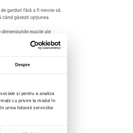
 de garduri fără a fi nevoie să
ână când găsești opțiunea
de dimensiunile exacte ale
 ale grădinii tale și să vezi cum
zezi gardul pentru a se potrivi cu
Despre
asei și cu preferințele personale.
entru gardul tău. Poți
e elemente de design care pot
 sociale și pentru a analiza
rmații cu privire la modul în
n urma folosirii serviciilor
lori de garduri fără a fi nevoie
are arată exact așa cum dorești.
liile despre proiectul tău.