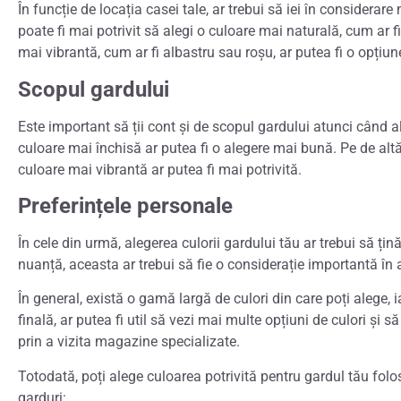
În funcție de locația casei tale, ar trebui să iei în considerar
poate fi mai potrivit să alegi o culoare mai naturală, cum ar 
mai vibrantă, cum ar fi albastru sau roșu, ar putea fi o opțiun
Scopul gardului
Este important să ții cont și de scopul gardului atunci când al
culoare mai închisă ar putea fi o alegere mai bună. Pe de altă p
culoare mai vibrantă ar putea fi mai potrivită.
Preferințele personale
În cele din urmă, alegerea culorii gardului tău ar trebui să ți
nuanță, aceasta ar trebui să fie o considerație importantă în a
În general, există o gamă largă de culori din care poți alege, i
finală, ar putea fi util să vezi mai multe opțiuni de culori și 
prin a vizita magazine specializate.
Totodată, poți alege culoarea potrivită pentru gardul tău fol
garduri: