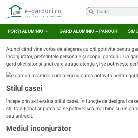
PORȚI ALUMINIU
GARD ALUMINIU – PANOURI
SIM
Atunci când vine vorba de alegerea culorii potrivite pentru gardu
înconjurător, preferințele personale și scopul gardului. Un gar
gard plictisitor și unul care atrage atenția și se potrivește per
Stilul casei
Începe prin a-ți evalua stilul casei. În funcție de designul ca
stil tradițional ar putea să se potrivească mai bine cu un ga
sau antracit.
Mediul înconjurător