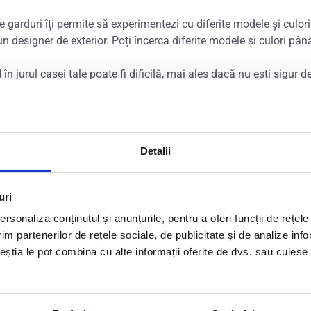
e garduri îți permite să experimentezi cu diferite modele și culori
un designer de exterior. Poți încerca diferite modele și culori p
n jurul casei tale poate fi dificilă, mai ales dacă nu ești sigur 
osind un simulator de garduri, poți introduce dimensiunile exacte
or și rapid.
xperimentezi cu diferite opțiuni de stil și culoare și să personali
Detalii
pentru a vedea cum se potrivește cu mediul înconjurător, cu stilul c
 o modalitate utilă de a explora opțiuni de design mai creative p
uri
ărți ale gardului care sunt mai opace sau transparente și cu alt
rsonaliza conținutul și anunțurile, pentru a oferi funcții de rețele
im partenerilor de rețele sociale, de publicitate și de analize info
ceștia le pot combina cu alte informații oferite de dvs. sau culese î
ate utilă și convenabilă de a experimenta cu diferite modele și cu
ur că alegi opțiunea perfectă pentru casa ta și vei avea un gard c
gătura cu specialiștii din echipa
e-gardruri.ro
pentru a stabili deta