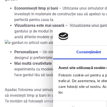
Economisești timp și bani
– Utilizarea unui simulator d
investești în materiale de construcție sau să apelezi la 
perfectă pentru casa ta.
Vizualizarea este mai ușoară
– Vizualizarea unui gard î
gardului și de modul în care va arăta în spațiul tău. Fol
arată diferite modele și culori de garduri, într-un mod uș
Personalizare
– Un simulator de garduri îți permite să e
Consimțământ
designul și preferințele tale. Poți testa culori diferite 
Mai multă creativitate
– Simulatorul de garduri poate fi
Acest site utilizează cookie-
experimenta cu modele de garduri înalte sau joase, cu p
face gardul tău să iasă în evidență.
Folosim cookie-uri pentru a pe
traficul. De asemenea, le ofer
care folosiți site-ul nostru. A
Așadar, folosirea unui simulator de garduri poate fi o modalit
lor.
să investești timp și bani în construirea acestuia. Poți fi sig
Te invităm să folosești
simulatorul nostru
sau să iei direct le
Selecția