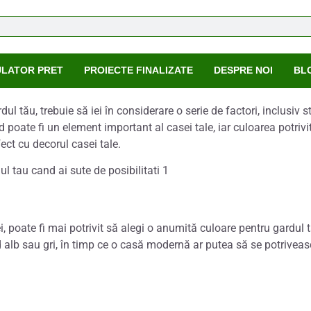
ULATOR PRET
PROIECTE FINALIZATE
DESPRE NOI
BL
l tău, trebuie să iei în considerare o serie de factori, inclusiv st
d poate fi un element important al casei tale, iar culoarea potriv
fect cu decorul casei tale.
sei, poate fi mai potrivit să alegi o anumită culoare pentru gardu
rd alb sau gri, în timp ce o casă modernă ar putea să se potrive