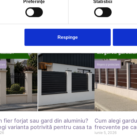
Preferinţe
Statistici
Respinge
n fier forjat sau gard din aluminiu?
Cum alegi gardul
gi varianta potrivită pentru casa ta
frecvente pe car
026
iunie 5, 2026