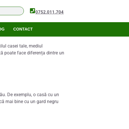
0752.011.704
OG
CONTACT
ilul casei tale, mediul
ită poate face diferența dintre un
l tău. De exemplu, o casă cu un
ască mai bine cu un gard negru