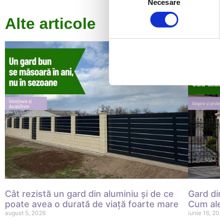
Necesare
consimțământului
Alte articole
Cât rezistă un gard din aluminiu și de ce
Gard di
poate avea o durată de viață foarte mare
Cum ale
august 5, 2026
iunie 16, 2