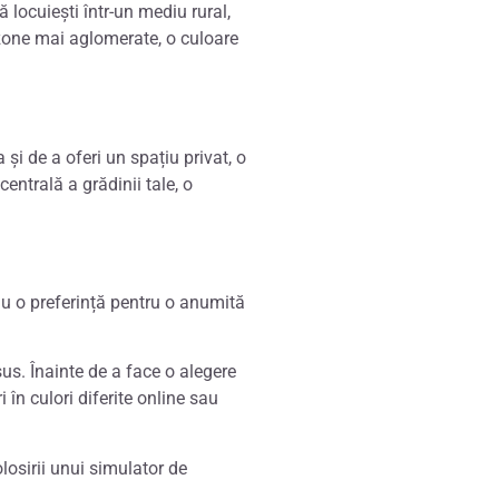
 locuiești într-un mediu rural,
n zone mai aglomerate, o culoare
și de a oferi un spațiu privat, o
centrală a grădinii tale, o
sau o preferință pentru o anumită
sus. Înainte de a face o alegere
 în culori diferite online sau
olosirii unui simulator de