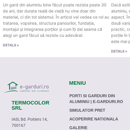
Un gard din aluminiu bine făcut poate rezista peste 30
Dacă eziti
de ani, dar durata reală de viață nu vine doar din
aluminiu,
material, ci din tot sistemul. În articol vei vedea ce rol au
aspect. În
tratarea, vopsirea, structura panourilor, fundația,
două varia
montajul și integrarea porților și cum îți dai seama că
practic, 
alegi un gard făcut să reziste cu adevărat.
porțile în
este mai p
DETALII »
DETALII »
MENIU
PORTI SI GARDURI DIN
ALUMINIU | E-GARDURI.RO
TERMOCOLOR
SRL
SIMULATOR PRET
ACOPERIRE NATIONALA
IASI, Bd. Poitiers 14,
700167
GALERIE