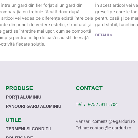
 între un gard din fier forjat și un gard din
În acest articol vei 
 comparația nu trebuie făcută doar după
greșeli pe care le fac
 articol vei vedea ce diferențe există între cele
pentru casă și ce meri
nte din punct de vedere estetic, structural și
gard stabil, funcțional
ce gard se întreține mai ușor, cum se comportă
DETALII »
 timp și pentru ce tip de casă sau stil de viață
otrivită fiecare soluție.
PRODUSE
CONTACT
PORȚI ALUMINIU
Tel: 
0752.011.704
PANOURI GARD ALUMINIU
UTILE
Vanzari:
comenzi@e-garduri.ro
Tehnic:
contact@e-garduri.ro
TERMENI SI CONDITII