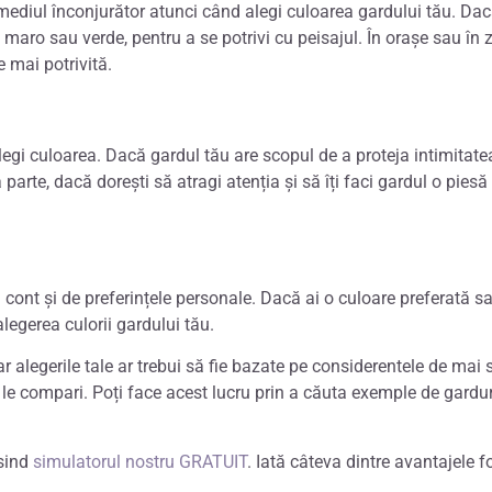
e mediul înconjurător atunci când alegi culoarea gardului tău. Dacă
fi maro sau verde, pentru a se potrivi cu peisajul. În orașe sau î
e mai potrivită.
egi culoarea. Dacă gardul tău are scopul de a proteja intimitatea 
arte, dacă dorești să atragi atenția și să îți faci gardul o piesă 
nă cont și de preferințele personale. Dacă ai o culoare preferată 
legerea culorii gardului tău.
ar alegerile tale ar trebui să fie bazate pe considerentele de mai 
să le compari. Poți face acest lucru prin a căuta exemple de garduri
osind
simulatorul nostru GRATUIT
. Iată câteva dintre avantajele f