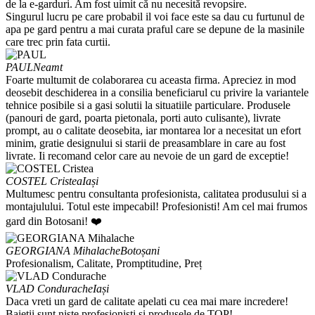
de la e-garduri. Am fost uimit că nu necesită revopsire.
Singurul lucru pe care probabil il voi face este sa dau cu furtunul de
apa pe gard pentru a mai curata praful care se depune de la masinile
care trec prin fata curtii.
PAUL
Neamt
Foarte multumit de colaborarea cu aceasta firma. Apreciez in mod
deosebit deschiderea in a consilia beneficiarul cu privire la variantele
tehnice posibile si a gasi solutii la situatiile particulare. Produsele
(panouri de gard, poarta pietonala, porti auto culisante), livrate
prompt, au o calitate deosebita, iar montarea lor a necesitat un efort
minim, gratie designului si starii de preasamblare in care au fost
livrate. Ii recomand celor care au nevoie de un gard de exceptie!
COSTEL Cristea
Iași
Multumesc pentru consultanta profesionista, calitatea produsului si a
montajulului. Totul este impecabil! Profesionisti! Am cel mai frumos
gard din Botosani! ❤️
GEORGIANA Mihalache
Botoșani
Profesionalism, Calitate, Promptitudine, Preț
VLAD Condurache
Iași
Daca vreti un gard de calitate apelati cu cea mai mare incredere!
Baietii sunt niste profesionisti si produsele de TOP!