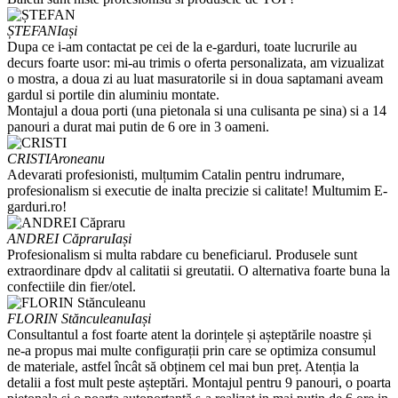
ȘTEFAN
Iași
Dupa ce i-am contactat pe cei de la e-garduri, toate lucrurile au
decurs foarte usor: mi-au trimis o oferta personalizata, am vizualizat
o mostra, a doua zi au luat masuratorile si in doua saptamani aveam
gardul si portile din aluminiu montate.
Montajul a doua porti (una pietonala si una culisanta pe sina) si a 14
panouri a durat mai putin de 6 ore in 3 oameni.
CRISTI
Aroneanu
Adevarati profesionisti, mulțumim Catalin pentru indrumare,
profesionalism si executie de inalta precizie si calitate! Multumim E-
garduri.ro!
ANDREI Căpraru
Iași
Profesionalism si multa rabdare cu beneficiarul. Produsele sunt
extraordinare dpdv al calitatii si greutatii. O alternativa foarte buna la
confectiile din fier/otel.
FLORIN Stănculeanu
Iași
Consultantul a fost foarte atent la dorințele și așteptările noastre și
ne-a propus mai multe configurații prin care se optimiza consumul
de materiale, astfel încât să obținem cel mai bun preț. Atenția la
detalii a fost mult peste așteptări. Montajul pentru 9 panouri, o poarta