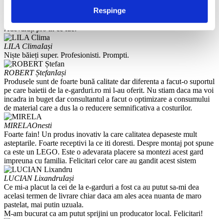
viata, arata foarte, foarte bine. S-au respectat termenii de execuție și
Respinge
montare. Deși stâlpii de care se monta gardul nu erau drepți,
ajustările făcute de ingineri au fost perfecte și nu au apărut probleme.
Adevărați pro în ce fac!
LILA Clima
Iași
Niște băieți super. Profesionisti. Prompti.
ROBERT Ștefan
Iași
Produsele sunt de foarte bună calitate dar diferenta a facut-o suportul
pe care baietii de la e-garduri.ro mi l-au oferit. Nu stiam daca ma voi
incadra in buget dar consultantul a facut o optimizare a consumului
de material care a dus la o reducere semnificativa a costurilor.
MIRELA
Onesti
Foarte fain! Un produs inovativ la care calitatea depaseste mult
asteptarile. Foarte receptivi la ce iti doresti. Despre montaj pot spune
ca este un LEGO. Este o adevarata placere sa montezi acest gard
impreuna cu familia. Felicitari celor care au gandit acest sistem
LUCIAN Lixandru
Iași
Ce mi-a placut la cei de la e-garduri a fost ca au putut sa-mi dea
acelasi termen de livrare chiar daca am ales acea nuanta de maro
pastelat, mai putin uzuala.
M-am bucurat ca am putut sprijini un producator local. Felicitari!