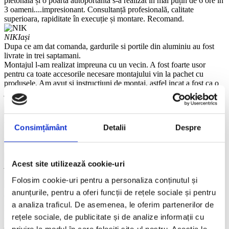
pietonala și o poarta autoportantă s-a realizat in mai puțin de 6 ore in
3 oameni....impresionant. Consultanță profesională, calitate
superioara, rapiditate în execuție și montare. Recomand.
NIK
Iași
Dupa ce am dat comanda, gardurile si portile din aluminiu au fost
livrate in trei saptamani.
Montajul l-am realizat impreuna cu un vecin. A fost foarte usor
pentru ca toate accesorile necesare montajului vin la pachet cu
produsele. Am avut si instructiuni de montaj, astfel incat a fost ca o
joaca de copil. Ne-a ajutat si faptul ca panourile si portile au o
greutate redusa fiind din aluminiu.
IOAN
Barlad
Consimțământ
Detalii
Despre
Sunt foarte multumit de colaborarea cu E-garduri.ro. Executia
elementelor si montajul au fost profesioniste. Totul arata foarte bine.
II recomand
Acest site utilizează cookie-uri
ANDREI Scurtu
Iași
Foarte serioși și atenți la detalii! Recomand cu încredere!
Folosim cookie-uri pentru a personaliza conținutul și
anunțurile, pentru a oferi funcții de rețele sociale și pentru
MEDSCHOOLAV School
Iași
Am cumparat de la e-garduri.ro atat panouri de gard cat si porti: o
a analiza traficul. De asemenea, le oferim partenerilor de
poarta pietonala si o poarta de acces auto autoportanta.
rețele sociale, de publicitate și de analize informații cu
Reprezentanții au fost foarte amabili. Au răspuns profesionist tututor
privire la modul în care folosiți site-ul nostru. Aceștia le