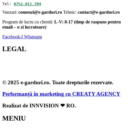
Tel: 
0752.011.704
Vanzari:
comenzi@e-garduri.ro
Tehnic:
contact@e-garduri.ro
Program de lucru cu clientii:
L-V: 8-17 (timp de raspuns pentru
email – o zi lucratoare)
Facebook-f
Whatsapp
LEGAL
© 2025 e-garduri.ro. Toate drepturile rezervate.
Performanță în marketing cu
CREATY AGENCY
Realizat de
INNVISION ❤ RO
.
MENIU