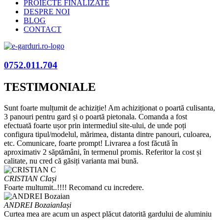
PROIECTE FINALIZATE
DESPRE NOI
BLOG
CONTACT
0752.011.704
TESTIMONIALE
Sunt foarte mulțumit de achiziție! Am achiziționat o poartă culisanta,
3 panouri pentru gard și o poartă pietonala. Comanda a fost
efectuată foarte ușor prin intermediul site-ului, de unde poți
configura tipul/modelul, mărimea, distanta dintre panouri, culoarea,
etc. Comunicare, foarte prompt! Livrarea a fost făcută în
aproximativ 2 săptămâni, în termenul promis. Referitor la cost și
calitate, nu cred că găsiți varianta mai bună.
CRISTIAN C
Iași
Foarte multumit..!!!! Recomand cu incredere.
ANDREI Bozaian
Iași
Curtea mea are acum un aspect plăcut datorită gardului de aluminiu