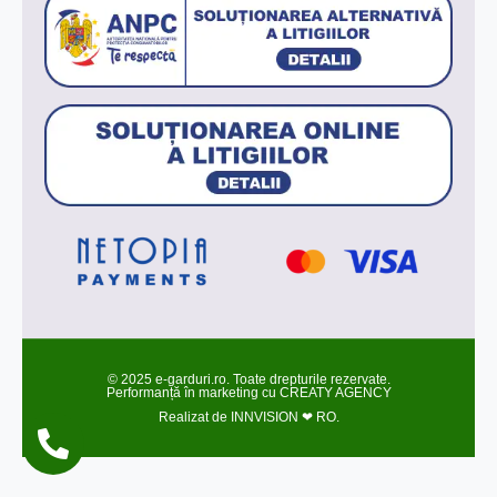
© 2025 e-garduri.ro. Toate drepturile rezervate.
Performanță în marketing cu
CREATY AGENCY
Realizat de
INNVISION ❤ RO
.