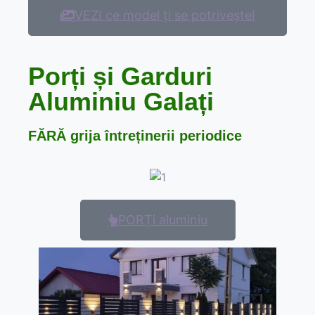
VEZI ce model ți se potriveșteI
Porți și Garduri
Aluminiu Galați
FĂRĂ
grija întreținerii periodice
PORȚi aluminiu