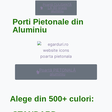
Poartă CULISANTĂ
LA 90 grade
aluminiu
Porti Pietonale din
Aluminiu
Poartă PIETONALĂ
aluminiu
Alege din 500+ culori: