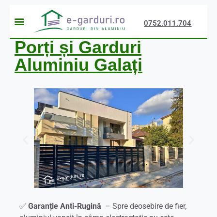
0752.011.704
Porți și Garduri
Aluminiu Galați
✅
Garanție Anti-Rugină
– Spre deosebire de fier,