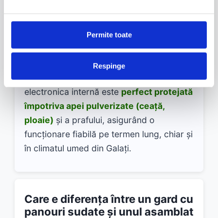
Nu. Folosim doar motoare de la
producători consacrați, care au carcase
Permite toate
cu un
grad de protecție ridicat (IP -
Ingress Protection)
, de obicei IP44 sau
Respinge
mai mare. Acest standard garantează că
electronica internă este
perfect protejată
împotriva apei pulverizate (ceață,
ploaie)
și a prafului, asigurând o
funcționare fiabilă pe termen lung, chiar și
în climatul umed din Galați.
Care e diferența între un gard cu
panouri sudate și unul asamblat