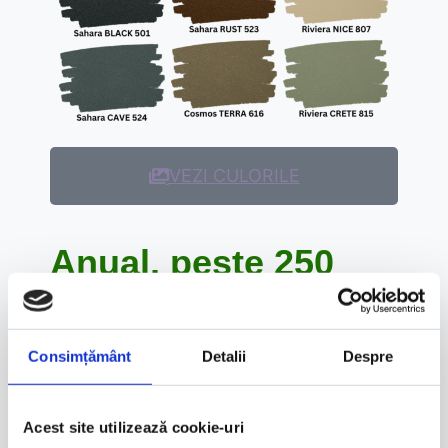
VEZI CULORILE
Anual, peste 250
clienti au incredere
in noi
Consimțământ
Detalii
Despre
VEZI PROIECTELE FINALIZATE
Acest site utilizează cookie-uri