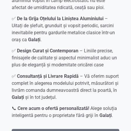
aluminiul vopsit în câmp electrostatic nu este
afectat de umiditatea ridicată, ceață sau ploi.
✅
De la Grija Oțelului la Liniștea Aluminiului
–
Uitați de șlefuit, grunduit și vopsit periodic, sarcini
inevitabile pentru gardurile metalice clasice într-un
oraș ca
Galați
.
✅
Design Curat și Contemporan
– Liniile precise,
finisajele de calitate și aspectul minimalist aduc un
plus de eleganță și modernitate oricărei case
✅
Consultanță și Livrare Rapidă
– Vă oferim suport
complet în alegerea modelului potrivit, măsurători și
livrăm comanda dumneavoastră direct la poartă, în
Galați
și în tot județul.
📞
Cere acum o ofertă personalizată!
Alege soluția
inteligentă pentru o proprietate fără griji în
Galați
.