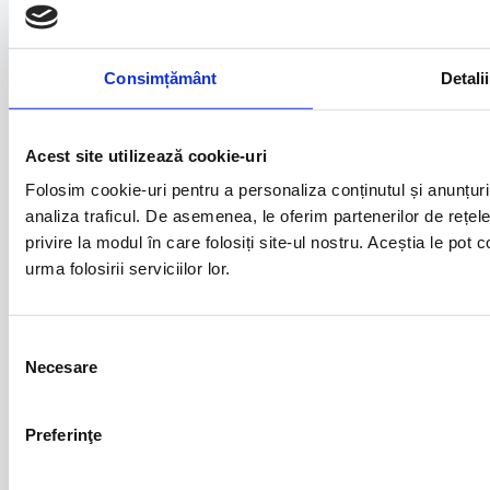
Tel: 
0752.011.704
Consimțământ
Detalii
Vanzari:
comenzi@e-garduri.ro
Tehnic:
contact@e-
garduri.ro
Program de lucru cu clientii:
L-V: 8-17 (timp de raspuns
Acest site utilizează cookie-uri
pentru email – o zi lucratoare)
Folosim cookie-uri pentru a personaliza conținutul și anunțurile
analiza traficul. De asemenea, le oferim partenerilor de rețele 
privire la modul în care folosiți site-ul nostru. Aceștia le pot
LEGAL
urma folosirii serviciilor lor.
Selecția
Necesare
consimțământului
Preferinţe