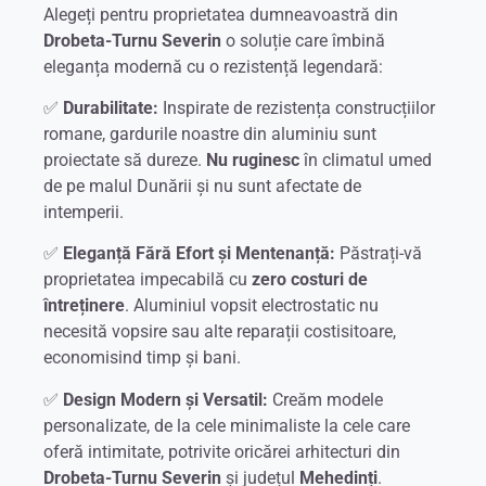
Alegeți pentru proprietatea dumneavoastră din
Drobeta-Turnu Severin
o soluție care îmbină
eleganța modernă cu o rezistență legendară:
✅
Durabilitate:
Inspirate de rezistența construcțiilor
romane, gardurile noastre din aluminiu sunt
proiectate să dureze.
Nu ruginesc
în climatul umed
de pe malul Dunării și nu sunt afectate de
intemperii.
✅
Eleganță Fără Efort și Mentenanță:
Păstrați-vă
proprietatea impecabilă cu
zero costuri de
întreținere
. Aluminiul vopsit electrostatic nu
necesită vopsire sau alte reparații costisitoare,
economisind timp și bani.
✅
Design Modern și Versatil:
Creăm modele
personalizate, de la cele minimaliste la cele care
oferă intimitate, potrivite oricărei arhitecturi din
Drobeta-Turnu Severin
și județul
Mehedinți
.