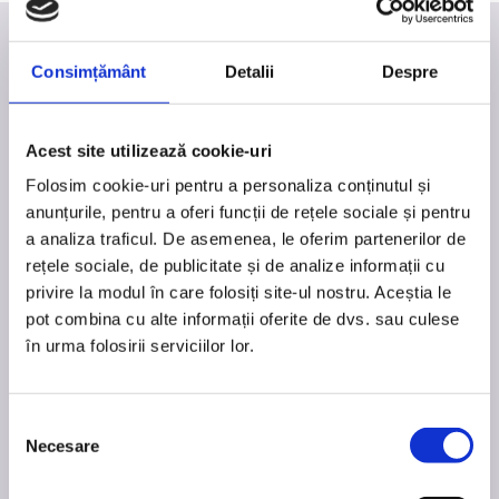
Consimțământ
Detalii
Despre
Acest site utilizează cookie-uri
Folosim cookie-uri pentru a personaliza conținutul și
TERMOCOLOR SRL
anunțurile, pentru a oferi funcții de rețele sociale și pentru
a analiza traficul. De asemenea, le oferim partenerilor de
IASI, Bd. Poitiers 14, 700167
rețele sociale, de publicitate și de analize informații cu
Registrul Comerţului: J22-196/1997
privire la modul în care folosiți site-ul nostru. Aceștia le
C.I.F.: 9172280
pot combina cu alte informații oferite de dvs. sau culese
BRD: RO18 BRDE 240S V080 5060 2400
în urma folosirii serviciilor lor.
MENIU
Selecția
Necesare
consimțământului
PORTI SI GARDURI DIN ALUMINIU | E-GARDURI.RO