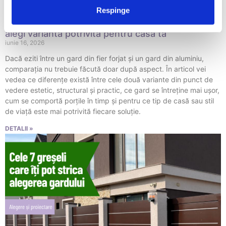
Respinge
Gard din fier forjat sau gard din aluminiu? Cum
alegi varianta potrivită pentru casa ta
iunie 16, 2026
Dacă eziti între un gard din fier forjat și un gard din aluminiu,
comparația nu trebuie făcută doar după aspect. În articol vei
vedea ce diferențe există între cele două variante din punct de
vedere estetic, structural și practic, ce gard se întreține mai ușor,
cum se comportă porțile în timp și pentru ce tip de casă sau stil
de viață este mai potrivită fiecare soluție.
DETALII »