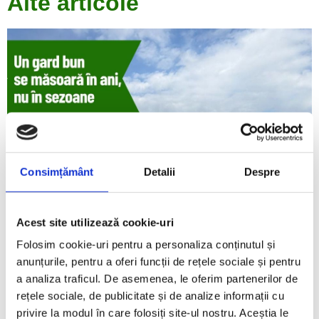
Alte articole
Consimțământ
Detalii
Despre
Acest site utilizează cookie-uri
Folosim cookie-uri pentru a personaliza conținutul și
anunțurile, pentru a oferi funcții de rețele sociale și pentru
Cât rezistă un gard din aluminiu și de ce poate
a analiza traficul. De asemenea, le oferim partenerilor de
avea o durată de viață foarte mare
rețele sociale, de publicitate și de analize informații cu
august 5, 2026
privire la modul în care folosiți site-ul nostru. Aceștia le