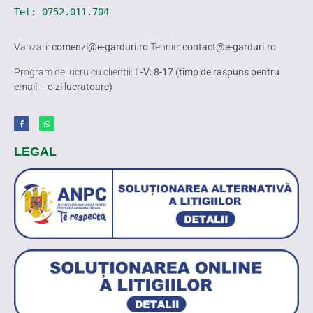
Tel: 
0752.011.704
Vanzari:
comenzi@e-garduri.ro
Tehnic:
contact@e-garduri.ro
Program de lucru cu clientii:
L-V: 8-17 (timp de raspuns pentru
email – o zi lucratoare)
LEGAL